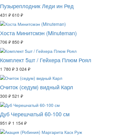
Пузыреплодник Леди ин Ред
431 ₽
610 ₽
Хоста Минитсмэн (Minuteman)
706 ₽
850 ₽
Комплект 5шт / Гейхера Плюм Роял
1 780 ₽
3 024 ₽
Очиток (седум) видный Карл
300 ₽
521 ₽
Дуб Черешчатый 60-100 см
951 ₽
1 154 ₽