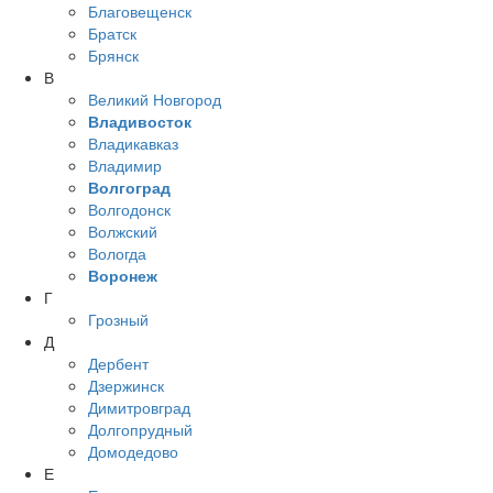
Благовещенск
Братск
Брянск
В
Великий Новгород
Владивосток
Владикавказ
Владимир
Волгоград
Волгодонск
Волжский
Вологда
Воронеж
Г
Грозный
Д
Дербент
Дзержинск
Димитровград
Долгопрудный
Домодедово
Е