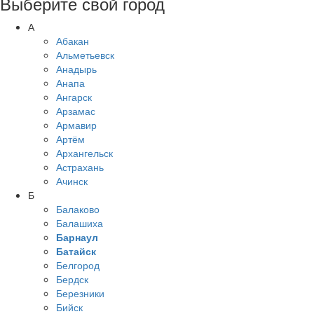
Выберите свой город
А
Абакан
Альметьевск
Анадырь
Анапа
Ангарск
Арзамас
Армавир
Артём
Архангельск
Астрахань
Ачинск
Б
Балаково
Балашиха
Барнаул
Батайск
Белгород
Бердск
Березники
Бийск