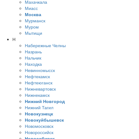
Махачкала
Миасс
Москва
Мурманск
Муром
Мытищи
Н
Набережные Челны
Назрань
Нальчик
Находка
Невинномысск
Нефтекамск
Нефтеюганск
Нижневартовск
Нижнекамск
Нижний Новгород
Нижний Тагил
Новокузнецк
Новокуйбышевск
Новомосковск
Новороссийск
Новосибирск