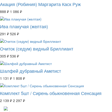
Акация (Робиния) Маргарита Каск Руж
888 ₽
1 086 ₽
Ива плакучая (желтая)
291 ₽
526 ₽
Очиток (седум) видный Бриллиант
305 ₽
536 ₽
Шалфей дубравный Аметист
1 131 ₽
1 808 ₽
Комплект 5шт / Сирень обыкновенная Сенсация
2 139 ₽
2 297 ₽