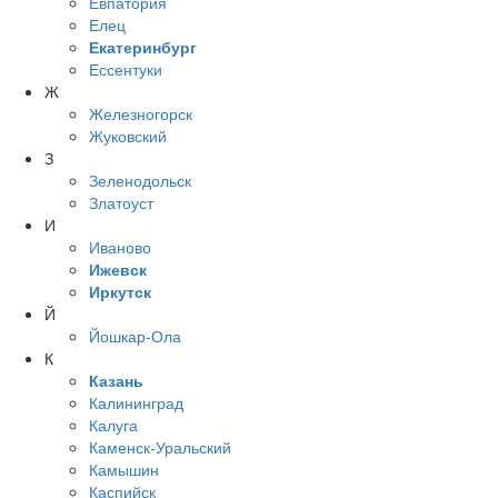
Евпатория
Елец
Екатеринбург
Ессентуки
Ж
Железногорск
Жуковский
З
Зеленодольск
Златоуст
И
Иваново
Ижевск
Иркутск
Й
Йошкар-Ола
К
Казань
Калининград
Калуга
Каменск-Уральский
Камышин
Каспийск