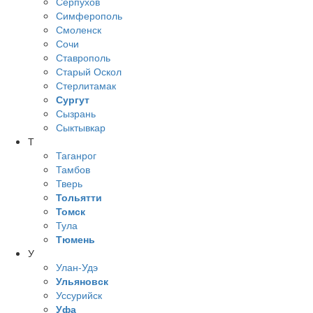
Серпухов
Симферополь
Смоленск
Сочи
Ставрополь
Старый Оскол
Стерлитамак
Сургут
Сызрань
Сыктывкар
Т
Таганрог
Тамбов
Тверь
Тольятти
Томск
Тула
Тюмень
У
Улан-Удэ
Ульяновск
Уссурийск
Уфа