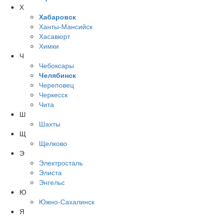
Х
Хабаровск
Ханты-Мансийск
Хасавюрт
Химки
Ч
Чебоксары
Челябинск
Череповец
Черкесск
Чита
Ш
Шахты
Щ
Щелково
Э
Электросталь
Элиста
Энгельс
Ю
Южно-Сахалинск
Я