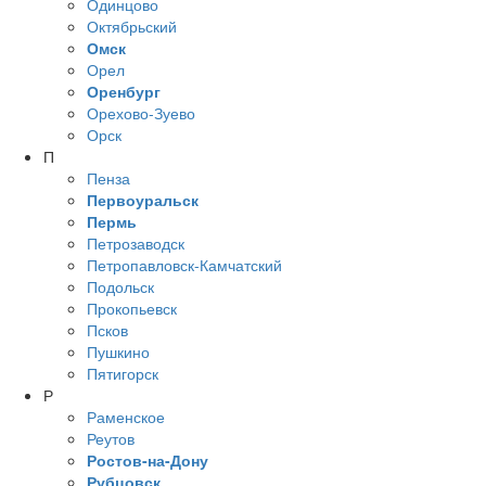
Одинцово
Октябрьский
Омск
Орел
Оренбург
Орехово-Зуево
Орск
П
Пенза
Первоуральск
Пермь
Петрозаводск
Петропавловск-Камчатский
Подольск
Прокопьевск
Псков
Пушкино
Пятигорск
Р
Раменское
Реутов
Ростов-на-Дону
Рубцовск