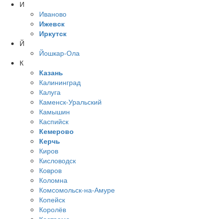
И
Иваново
Ижевск
Иркутск
Й
Йошкар-Ола
К
Казань
Калининград
Калуга
Каменск-Уральский
Камышин
Каспийск
Кемерово
Керчь
Киров
Кисловодск
Ковров
Коломна
Комсомольск-на-Амуре
Копейск
Королёв