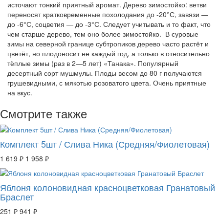
источают тонкий приятный аромат. Дерево зимостойко: ветви
переносят кратковременные похолодания до -20°С, завязи —
до -6°С, соцветия — до -3°С. Следует учитывать и то факт, что
чем старше дерево, тем оно более зимостойко. В суровые
зимы на северной границе субтропиков дерево часто растёт и
цветёт, но плодоносит не каждый год, а только в относительно
тёплые зимы (раз в 2—5 лет) «Танака». Популярный
десертный сорт мушмулы. Плоды весом до 80 г получаются
грушевидными, с мякотью розоватого цвета. Очень приятные
на вкус.
Смотрите также
Комплект 5шт / Слива Ника (Средняя/Фиолетовая)
1 619 ₽
1 958 ₽
Яблоня колоновидная красноцветковая Гранатовый
Браслет
251 ₽
941 ₽