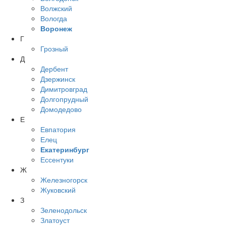
Волжский
Вологда
Воронеж
Г
Грозный
Д
Дербент
Дзержинск
Димитровград
Долгопрудный
Домодедово
Е
Евпатория
Елец
Екатеринбург
Ессентуки
Ж
Железногорск
Жуковский
З
Зеленодольск
Златоуст