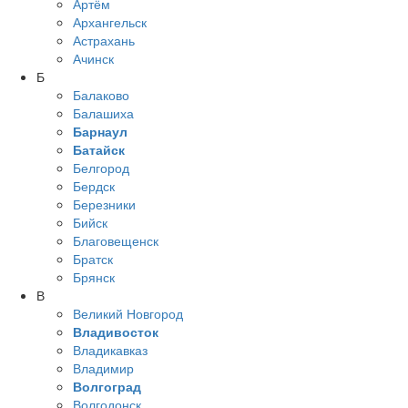
Артём
Архангельск
Астрахань
Ачинск
Б
Балаково
Балашиха
Барнаул
Батайск
Белгород
Бердск
Березники
Бийск
Благовещенск
Братск
Брянск
В
Великий Новгород
Владивосток
Владикавказ
Владимир
Волгоград
Волгодонск