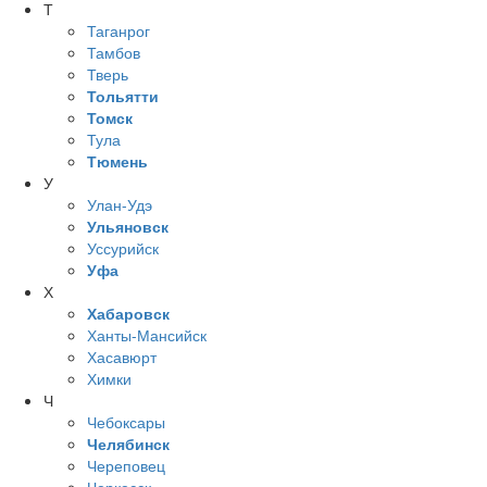
Т
Таганрог
Тамбов
Тверь
Тольятти
Томск
Тула
Тюмень
У
Улан-Удэ
Ульяновск
Уссурийск
Уфа
Х
Хабаровск
Ханты-Мансийск
Хасавюрт
Химки
Ч
Чебоксары
Челябинск
Череповец