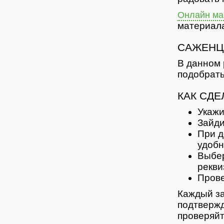
Онлайн маг
материала
САЖЕНЦ
В данном 
подобрать
КАК СДЕ
Укажи
Зайди
При д
удобн
Выбер
рекви
Прове
Каждый за
подтвержд
проверяйт