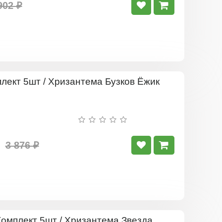
902 ₽
Комплект
5шт
/
Хризантема
Бузков
Ёжик
3 876 ₽