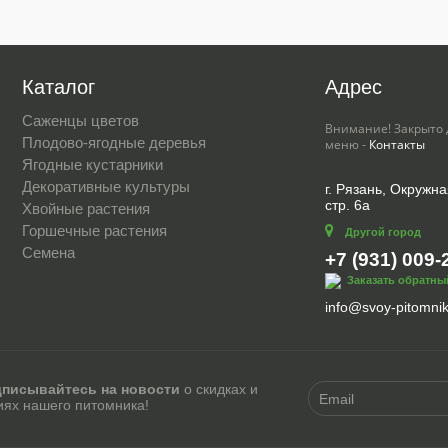
Каталог
Адрес
Саженцы цветов
Внимание! Закрыто 
Плодово-ягодные деревья
меню -
Контакты
Ягодные кустарники
Декоративные культуры
г. Рязань, Окружна
стр. 6а
Хвойные растения
Горшечные растения
Другой город
Семена
+7 (931) 009-
Заказать обратны
info@svoy-pitomnik
писывайтесь на новости
о скидках и
иях нашего питомника!