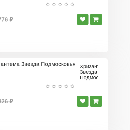
776 ₽
Хризантема
Звезда
Подмосковья
826 ₽