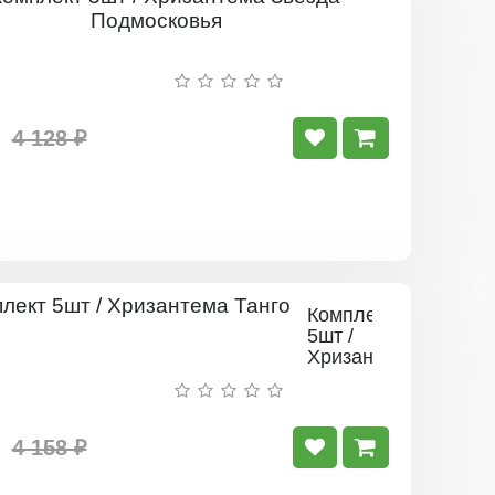
Комплект
5шт
/
Хризантем
Звезда
Подмоско
4 128 ₽
Комплект
5шт /
Хризантема
Танго
4 158 ₽