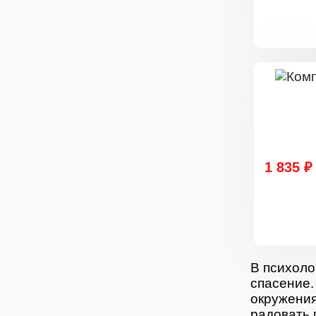
1 835 ₽
В психоло
спасение.
окружения
радовать 