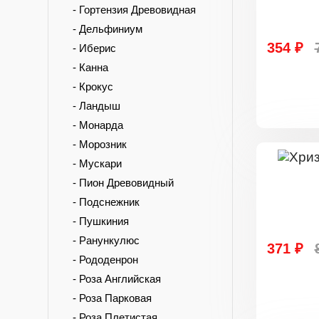
- Гортензия Древовидная
- Дельфиниум
354 ₽
- Иберис
- Канна
- Крокус
- Ландыш
- Монарда
- Морозник
- Мускари
- Пион Древовидный
- Подснежник
- Пушкиния
- Ранункулюс
371 ₽
- Рододенрон
- Роза Английская
- Роза Парковая
- Роза Плетистая