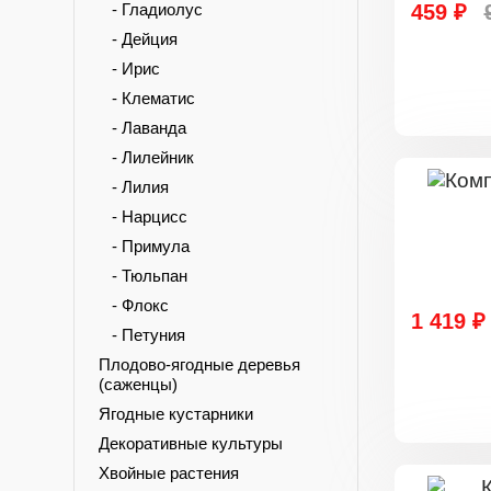
- Гладиолус
459 ₽
- Дейция
- Ирис
- Клематис
- Лаванда
- Лилейник
- Лилия
- Нарцисс
- Примула
- Тюльпан
- Флокс
1 419 ₽
- Петуния
Плодово-ягодные деревья
(саженцы)
Ягодные кустарники
Декоративные культуры
Хвойные растения