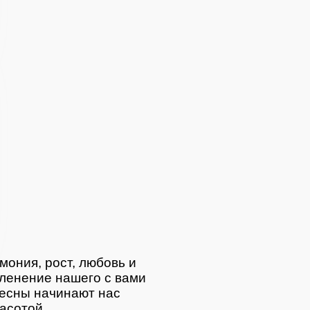
а
мония, рост, любовь и
ленение нашего с вами
весны начинают нас
асотой.