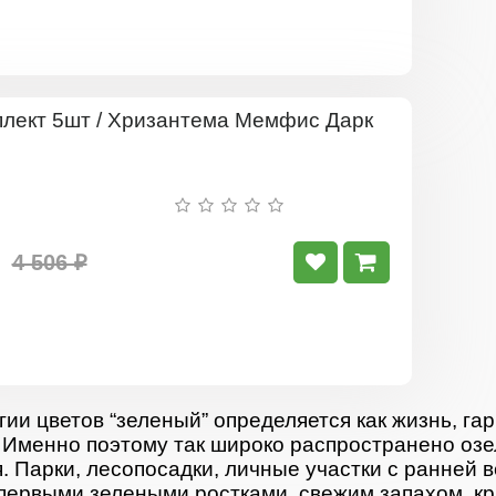
Комплект
5шт
/
Хризантем
Мемфис
Дарк
4 506 ₽
гии цветов “зеленый” определяется как жизнь, гар
 Именно поэтому так широко распространено озе
. Парки, лесопосадки, личные участки с ранней 
первыми зелеными ростками, свежим запахом, кр