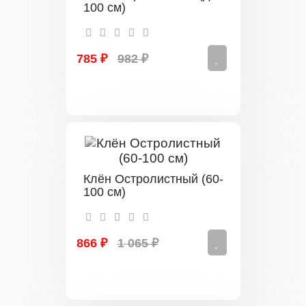
100 см)
785 ₽
982 ₽
Клён Остролистный (60-
100 см)
866 ₽
1 065 ₽