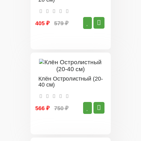
405 ₽
579 ₽
Клён Остролистный (20-
40 см)
566 ₽
750 ₽