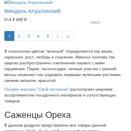
Миндаль Алуштинский
514 ₽
695 ₽
1
2
3
4
5
>
>|
В психологии цветов “зеленый” определяется как жизнь,
гармония, рост, любовь и спасение. Именно поэтому так
широко распространено озеленение нашего с вами
окружения. Парки, лесопосадки, личные участки с ранней
весны начинают нас радовать первыми зелеными ростками,
свежим запахом, красотой.
Онлайн магазин "Свой питомник"
располагает широким
ассортиментом посадочного материала и сопутствующих
товаров.
Саженцы Ореха
В данном разделе представлены все товары данной
категории. Чтобы было удобнее подобрать товар,