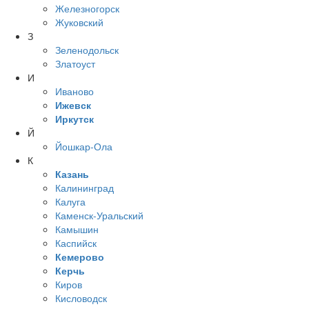
Железногорск
Жуковский
З
Зеленодольск
Златоуст
И
Иваново
Ижевск
Иркутск
Й
Йошкар-Ола
К
Казань
Калининград
Калуга
Каменск-Уральский
Камышин
Каспийск
Кемерово
Керчь
Киров
Кисловодск