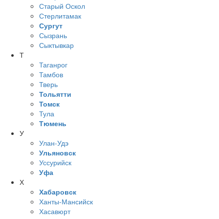
Старый Оскол
Стерлитамак
Сургут
Сызрань
Сыктывкар
Т
Таганрог
Тамбов
Тверь
Тольятти
Томск
Тула
Тюмень
У
Улан-Удэ
Ульяновск
Уссурийск
Уфа
Х
Хабаровск
Ханты-Мансийск
Хасавюрт