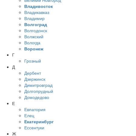
Великий Новгород
Владивосток
Владикавказ
Владимир
Волгоград
Волгодонск
Волжский
Вологда
Воронеж
Г
Грозный
Д
Дербент
Дзержинск
Димитровград
Долгопрудный
Домодедово
Е
Евпатория
Елец
Екатеринбург
Ессентуки
Ж