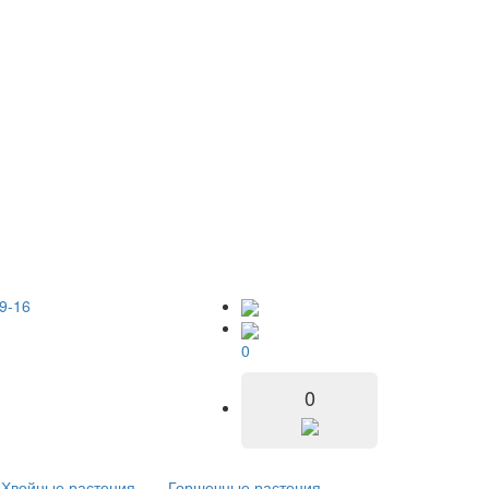
9-16
0
0
Хвойные растения
Горшечные растения