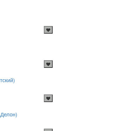
тский)
 Делон)