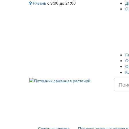
Рязань
с 9:00 до 21:00
Д
О
Г
О
О
К
Саженцы цветов
Плодово-ягодные деревья