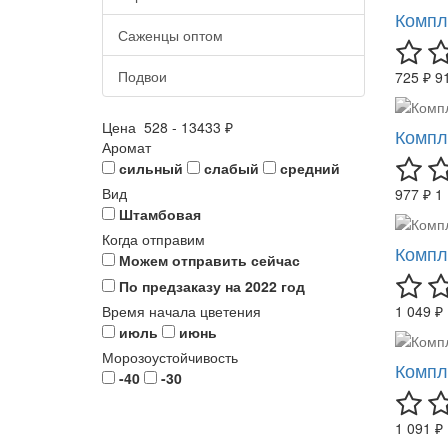
Компл
Саженцы оптом
Подвои
725 ₽
9
Цена
528
-
13433
₽
Компл
Аромат
сильный
слабый
средний
Вид
977 ₽
1
Штамбовая
Когда отправим
Компл
Можем отправить сейчас
По предзаказу на 2022 год
Время начала цветения
1 049 ₽
июль
июнь
Морозоустойчивость
Компл
-40
-30
1 091 ₽