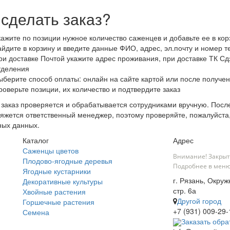
 сделать заказ?
кажите по позиции нужное количество саженцев и добавьте ее в кор
айдите в корзину и введите данные ФИО, адрес, эл.почту и номер 
ри доставке Почтой укажите адрес проживания, при доставке ТК Сдэ
тделения
ыберите способ оплаты: онлайн на сайте картой или после получен
роверьте позиции, их количество и подтвердите заказ
заказ проверяется и обрабатывается сотрудниками вручную. После
яжется ответственный менеджер, поэтому проверяйте, пожалуйста
ных данных.
Каталог
Адрес
Саженцы цветов
Внимание! Закрыт
Плодово-ягодные деревья
Подробнее в меню
Ягодные кустарники
г. Рязань, Окруж
Декоративные культуры
стр. 6а
Хвойные растения
Другой город
Горшечные растения
+7 (931) 009-29-
Семена
Заказать обра