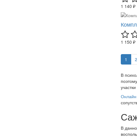
1 140 ₽
Компл
1 150 ₽
1
В психо
поэтому
участки
Онлайн 
сопутст
Са
В данно
восполь