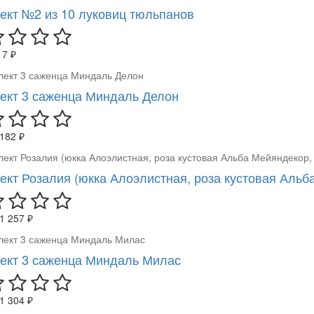
ект №2 из 10 луковиц тюльпанов
17 ₽
ект 3 саженца Миндаль Делон
 182 ₽
ект Розалия (юкка Алоэлистная, роза кустовая Альб
1 257 ₽
ект 3 саженца Миндаль Милас
1 304 ₽