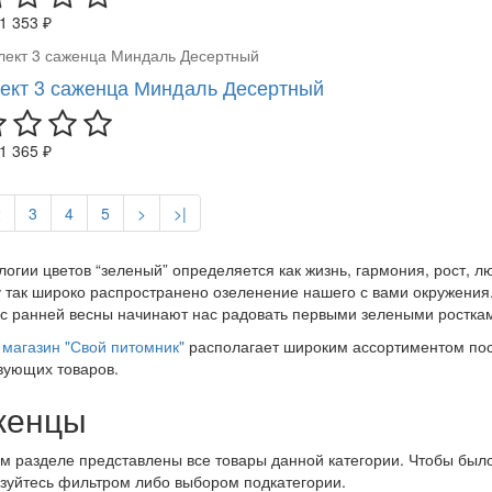
1 353 ₽
ект 3 саженца Миндаль Десертный
1 365 ₽
2
3
4
5
>
>|
логии цветов “зеленый” определяется как жизнь, гармония, рост, 
 так широко распространено озеленение нашего с вами окружения.
 с ранней весны начинают нас радовать первыми зелеными росткам
магазин "Свой питомник"
располагает широким ассортиментом пос
вующих товаров.
женцы
м разделе представлены все товары данной категории. Чтобы было
зуйтесь фильтром либо выбором подкатегории.