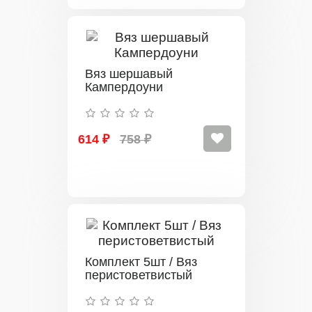
Вяз шершавый
Кампердоуни
614 ₽
758 ₽
Комплект 5шт / Вяз
перистоветвистый