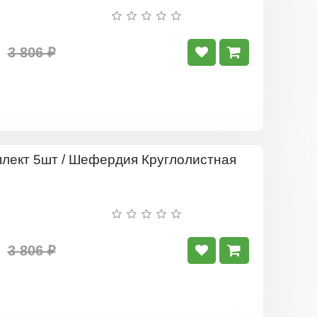
Шефердия
Канадская
3 806 ₽
Комплект
5шт
/
Шефердия
Круглолист
3 806 ₽