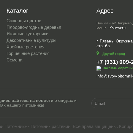
Каталог
Адрес
Саженцы цветов
Внимание! Закрыто 
Плодово-ягодные деревья
меню -
Контакты
Ягодные кустарники
Декоративные культуры
г. Рязань, Окружна
стр. 6а
Хвойные растения
Горшечные растения
Другой город
Семена
+7 (931) 009-
Заказать обратны
info@svoy-pitomnik
писывайтесь на новости
о скидках и
иях нашего питомника!
ой Питомник» - Питомник растений. Все права защищены. Копир