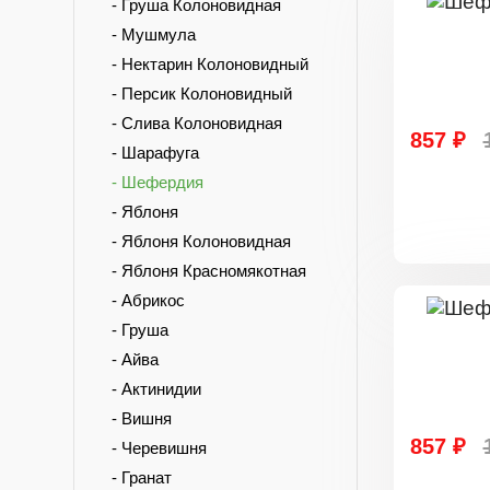
- Груша Колоновидная
- Мушмула
- Нектарин Колоновидный
- Персик Колоновидный
- Слива Колоновидная
857 ₽
- Шарафуга
- Шефердия
- Яблоня
- Яблоня Колоновидная
- Яблоня Красномякотная
- Абрикос
- Груша
- Айва
- Актинидии
- Вишня
857 ₽
- Черевишня
- Гранат