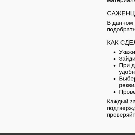
материала
САЖЕНЦ
В данном 
подобрать
КАК СДЕ
Укажи
Зайди
При д
удобн
Выбер
рекви
Прове
Каждый за
подтвержд
проверяйт