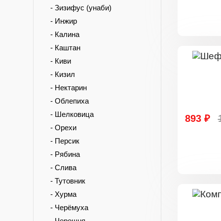
- Зизифус (унаби)
- Инжир
- Калина
- Каштан
- Киви
- Кизил
- Нектарин
- Облепиха
- Шелковица
893 ₽
- Орехи
- Персик
- Рябина
- Слива
- Тутовник
- Хурма
- Черёмуха
- Черешня