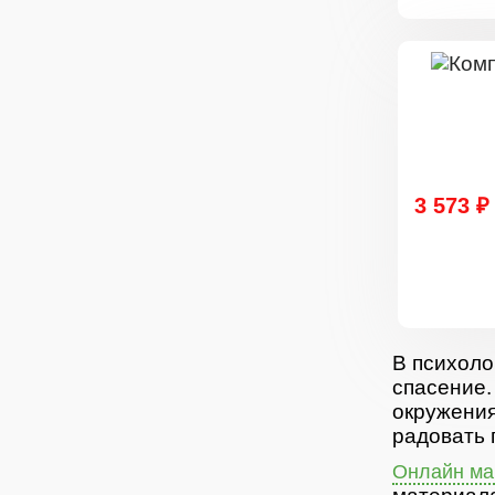
3 573 ₽
В психоло
спасение.
окружения
радовать 
Онлайн маг