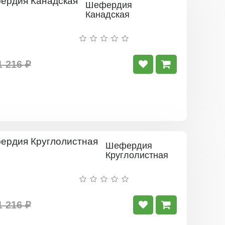
Шефердия
Канадская
1 216 ₽
Шефердия
Круглолистная
1 216 ₽