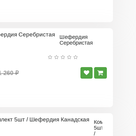
Шефердия
Серебристая
1 260 ₽
Комплект
5шт
/