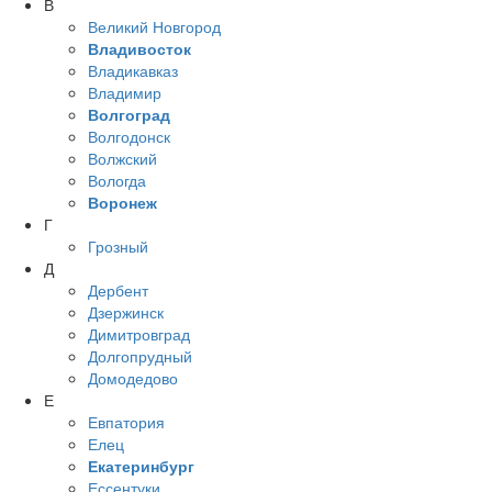
В
Великий Новгород
Владивосток
Владикавказ
Владимир
Волгоград
Волгодонск
Волжский
Вологда
Воронеж
Г
Грозный
Д
Дербент
Дзержинск
Димитровград
Долгопрудный
Домодедово
Е
Евпатория
Елец
Екатеринбург
Ессентуки