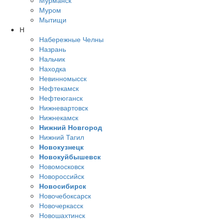
Мурманск
Муром
Мытищи
Н
Набережные Челны
Назрань
Нальчик
Находка
Невинномысск
Нефтекамск
Нефтеюганск
Нижневартовск
Нижнекамск
Нижний Новгород
Нижний Тагил
Новокузнецк
Новокуйбышевск
Новомосковск
Новороссийск
Новосибирск
Новочебоксарск
Новочеркасск
Новошахтинск