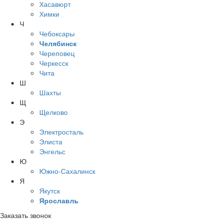
Хасавюрт
Химки
Ч
Чебоксары
Челябинск
Череповец
Черкесск
Чита
Ш
Шахты
Щ
Щелково
Э
Электросталь
Элиста
Энгельс
Ю
Южно-Сахалинск
Я
Якутск
Ярославль
Заказать звонок