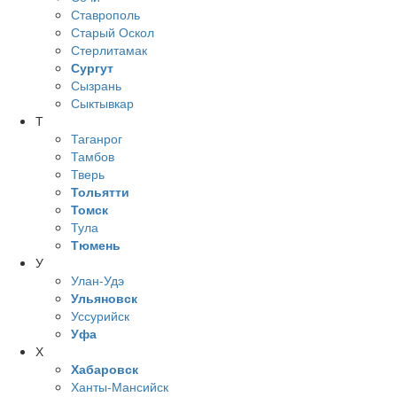
Ставрополь
Старый Оскол
Стерлитамак
Сургут
Сызрань
Сыктывкар
Т
Таганрог
Тамбов
Тверь
Тольятти
Томск
Тула
Тюмень
У
Улан-Удэ
Ульяновск
Уссурийск
Уфа
Х
Хабаровск
Ханты-Мансийск