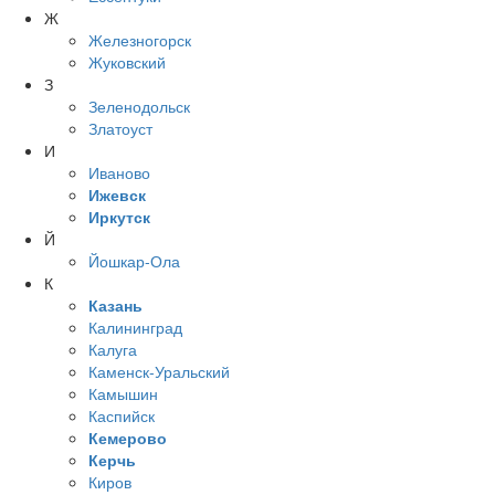
Ж
Железногорск
Жуковский
З
Зеленодольск
Златоуст
И
Иваново
Ижевск
Иркутск
Й
Йошкар-Ола
К
Казань
Калининград
Калуга
Каменск-Уральский
Камышин
Каспийск
Кемерово
Керчь
Киров