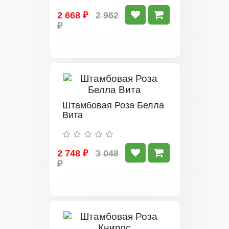
2 668 ₽
2 962
₽
Штамбовая Роза Белла
Вита
2 748 ₽
3 048
₽